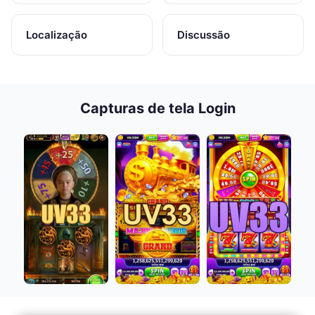
Localização
Discussão
Capturas de tela Login