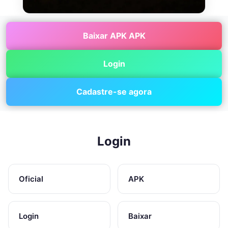
Baixar APK APK
Login
Cadastre-se agora
Login
Oficial
APK
Login
Baixar